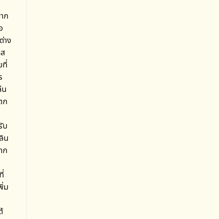
ยาก
อ
ต่าง
าส
ที่
ร
ล่น
แตก
รับ
ลิน
ลาก
ี่
ิ่ม
้