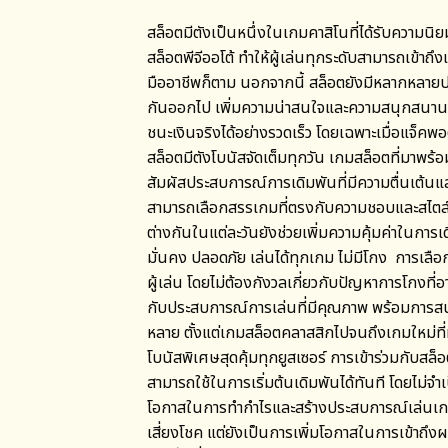
สล็อตมีตังเป็นหนึ่งในเกมคาสิโนที่ได้รับความนิยม
สล็อตพีจีออโต้ ทำให้ผู้เล่นทุกระดับสามารถเข้าถึ
มืออาชีพก็ตาม นอกจากนี้ สล็อตยังมีหลากหลายประ
กันออกไป เพิ่มความน่าสนใจและความสนุกสนานให้กับ
ชนะเงินจริงได้อย่างรวดเร็ว โดยเฉพาะเมื่อแจ็คพ
สล็อตมีตังโบนัสจัดเต็มทุกวัน เกมสล็อตที่มาพร้อม
สัมผัสประสบการณ์การเดิมพันที่มีความตื่นเต้นแ
สามารถเลือกสรรเกมที่ตรงกับความชอบและสไตล์กา
ต่างกันในแต่ละวันยังช่วยเพิ่มความคุ้มค่าในการเด
มั่นคง ปลอดภัย เล่นได้ทุกเกม ไม่มีโกง การเลือ
ผู้เล่น โดยไม่ต้องกังวลเกี่ยวกับปัญหาการโกงที่
กับประสบการณ์การเล่นที่มีคุณภาพ พร้อมการสนับ
หลาย ตั้งแต่เกมสล็อตคลาสสิกไปจนถึงเกมใหม่ที่ม
โบนัสพิเศษสุดคุ้มทุกยูสเซอร์ การเข้าร่วมกับสล็
สามารถใช้ในการเริ่มต้นเดิมพันได้ทันที โดยไม่จำเ
โอกาสในการทำกำไรและสร้างประสบการณ์เล่นเกมที่น
เสี่ยงโชค แต่ยังเป็นการเพิ่มโอกาสในการเข้าถึง