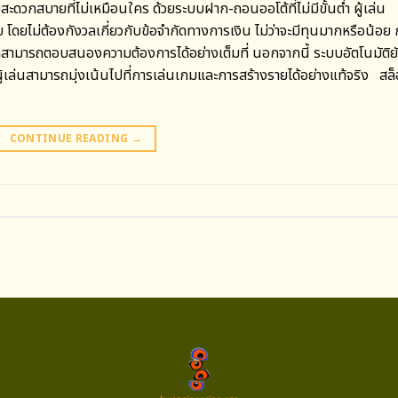
ะดวกสบายที่ไม่เหมือนใคร ด้วยระบบฝาก-ถอนออโต้ที่ไม่มีขั้นต่ำ ผู้เล่น
 โดยไม่ต้องกังวลเกี่ยวกับข้อจำกัดทางการเงิน ไม่ว่าจะมีทุนมากหรือน้อย
มารถตอบสนองความต้องการได้อย่างเต็มที่ นอกจากนี้ ระบบอัตโนมัติย
ผู้เล่นสามารถมุ่งเน้นไปที่การเล่นเกมและการสร้างรายได้อย่างแท้จริง สล
CONTINUE READING
→