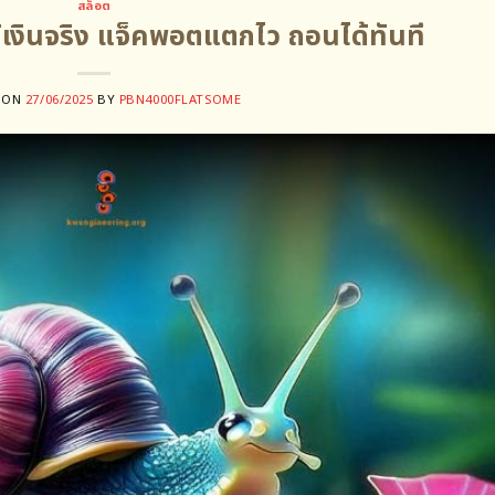
สล็อต
ได้เงินจริง แจ็คพอตแตกไว ถอนได้ทันที
 ON
27/06/2025
BY
PBN4000FLATSOME