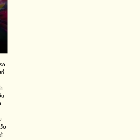
ารถ
ที่
่า
ั้น
น
ม
ว็บ
ด้