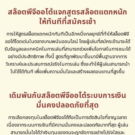
สล็อตพีจีออโต้แจกสูตรสล็อตแตกหนัก
ให้ทันทีที่สมัครเข้า
การให้สูตรสล็อตแตกหนักทันทีเป็นอีกหนึ่งกลยุทธ์ที่ทำให้สล็อตพีจี
ออโต้โดดเด่นในตลาดเกมพนันออนไลน์ โดยผู้เล่นที่สมัครเข้ามาจะได้
รับข้อมูลและเทคนิคในการเล่นที่สามารถช่วยเพิ่มโอกาสในการชนะได้
อย่างมีประสิทธิภาพ ทั้งนี้ สูตรที่ถูกพัฒนาขึ้นมามีพื้นฐานจากการ
วิเคราะห์และประสบการณ์จริงในการเล่น ซึ่งจะทำให้ผู้เล่นสามารถนำ
ไปใช้ได้ทันที เพื่อเพิ่มความมั่นใจและสร้างผลตอบแทนที่สูงขึ้น
เดิมพันกับสล็อตพีจีออโต้ระบบการเงิน
มั่นคงปลอดภัยที่สุด
การเลือกลงทุนในสล็อตพีจีออโต้ถือเป็นการตัดสินใจที่ชาญฉลาด
เนื่องจากระบบการเงินที่มีความมั่นคงและปลอดภัยมากที่สุด ผู้เล่น
สามารถมั่นใจได้ว่าเงินทุนของตนจะถูกจัดการอย่างโปร่งใสและ