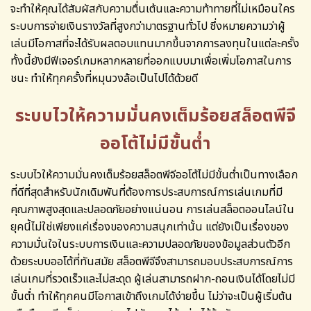
จะทำให้คุณได้สัมผัสกับความตื่นเต้นและความท้าทายที่ไม่เหมือนใคร
ระบบการจ่ายเงินรางวัลที่สูงกว่ามาตรฐานทั่วไป ซึ่งหมายความว่าผู้
เล่นมีโอกาสที่จะได้รับผลตอบแทนมากขึ้นจากการลงทุนในแต่ละครั้ง
ทั้งนี้ยังมีฟีเจอร์เกมหลากหลายที่ออกแบบมาเพื่อเพิ่มโอกาสในการ
ชนะ ทำให้ทุกครั้งที่หมุนวงล้อเป็นไปได้ด้วยดี
ระบบไวให้ความมั่นคงเต็มร้อยสล็อตพีจี
ออโต้ไม่มีขั้นต่ำ
ระบบไวให้ความมั่นคงเต็มร้อยสล็อตพีจีออโต้ไม่มีขั้นต่ำเป็นทางเลือก
ที่ดีที่สุดสำหรับนักเดิมพันที่ต้องการประสบการณ์การเล่นเกมที่มี
คุณภาพสูงสุดและปลอดภัยอย่างแน่นอน การเล่นสล็อตออนไลน์ใน
ยุคนี้ไม่ใช่เพียงแค่เรื่องของความสนุกเท่านั้น แต่ยังเป็นเรื่องของ
ความมั่นใจในระบบการเงินและความปลอดภัยของข้อมูลส่วนตัวอีก
ด้วยระบบออโต้ที่ทันสมัย สล็อตพีจีจึงสามารถมอบประสบการณ์การ
เล่นเกมที่รวดเร็วและไม่สะดุด ผู้เล่นสามารถฝาก-ถอนเงินได้โดยไม่มี
ขั้นต่ำ ทำให้ทุกคนมีโอกาสเข้าถึงเกมได้ง่ายขึ้น ไม่ว่าจะเป็นผู้เริ่มต้น