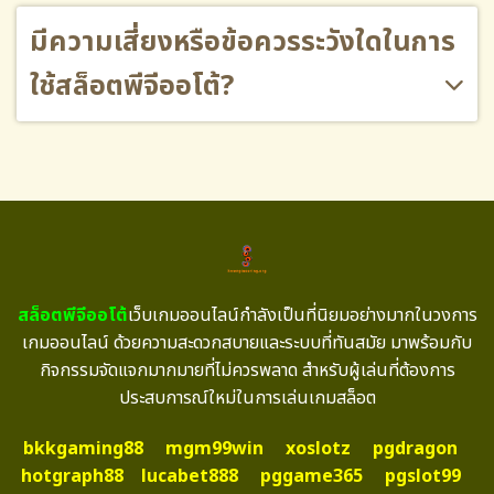
มีความเสี่ยงหรือข้อควรระวังใดในการ
ใช้สล็อตพีจีออโต้?
สล็อตพีจีออโต้
เว็บเกมออนไลน์กำลังเป็นที่นิยมอย่างมากในวงการ
เกมออนไลน์ ด้วยความสะดวกสบายและระบบที่ทันสมัย มาพร้อมกับ
กิจกรรมจัดแจกมากมายที่ไม่ควรพลาด สำหรับผู้เล่นที่ต้องการ
ประสบการณ์ใหม่ในการเล่นเกมสล็อต
bkkgaming88
mgm99win
xoslotz
pgdragon
hotgraph88
lucabet888
pggame365
pgslot99