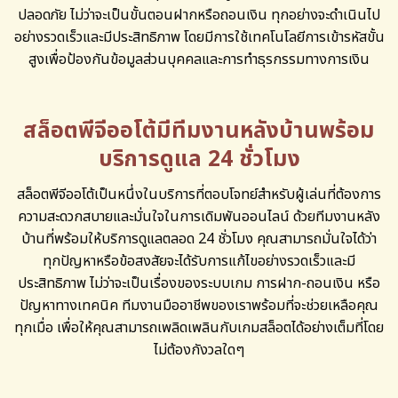
ปลอดภัย ไม่ว่าจะเป็นขั้นตอนฝากหรือถอนเงิน ทุกอย่างจะดำเนินไป
อย่างรวดเร็วและมีประสิทธิภาพ โดยมีการใช้เทคโนโลยีการเข้ารหัสขั้น
สูงเพื่อป้องกันข้อมูลส่วนบุคคลและการทำธุรกรรมทางการเงิน
สล็อตพีจีออโต้มีทีมงานหลังบ้านพร้อม
บริการดูแล 24 ชั่วโมง
สล็อตพีจีออโต้เป็นหนึ่งในบริการที่ตอบโจทย์สำหรับผู้เล่นที่ต้องการ
ความสะดวกสบายและมั่นใจในการเดิมพันออนไลน์ ด้วยทีมงานหลัง
บ้านที่พร้อมให้บริการดูแลตลอด 24 ชั่วโมง คุณสามารถมั่นใจได้ว่า
ทุกปัญหาหรือข้อสงสัยจะได้รับการแก้ไขอย่างรวดเร็วและมี
ประสิทธิภาพ ไม่ว่าจะเป็นเรื่องของระบบเกม การฝาก-ถอนเงิน หรือ
ปัญหาทางเทคนิค ทีมงานมืออาชีพของเราพร้อมที่จะช่วยเหลือคุณ
ทุกเมื่อ เพื่อให้คุณสามารถเพลิดเพลินกับเกมสล็อตได้อย่างเต็มที่โดย
ไม่ต้องกังวลใดๆ