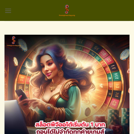
Skip
to
content