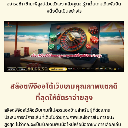
อย่ารอช้า เข้ามาพิสูจน์ด้วยตัวเอง แล้วคุณจะรู้ว่าเว็บเกมเดิมพันยืน
หนึ่งนั้นเป็นอย่างไร
สล็อตพีจีออโต้เว็บเกมคุณภาพแตกดี
ที่สุดให้อัตราจ่ายสูง
สล็อตพีจีออโต้คือเว็บเกมที่ไม่ควรมองข้ามสำหรับผู้ที่ต้องการ
ประสบการณ์การเล่นที่เต็มไปด้วยคุณภาพและโอกาสในการชนะ
สูงสุด ไม่ว่าคุณจะเป็นนักเดิมพันมือใหม่หรือมืออาชีพ การเลือกเล่น